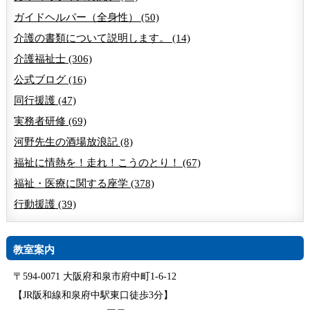
ガイドヘルパー（全身性） (50)
介護の書類について説明します。 (14)
介護福祉士 (306)
公式ブログ (16)
同行援護 (47)
実務者研修 (69)
河野先生の酒場放浪記 (8)
福祉に情熱を！走れ！こうのとり！ (67)
福祉・医療に関する座学 (378)
行動援護 (39)
教室案内
〒594-0071 大阪府和泉市府中町1-6-12
【JR阪和線和泉府中駅東口徒歩3分】