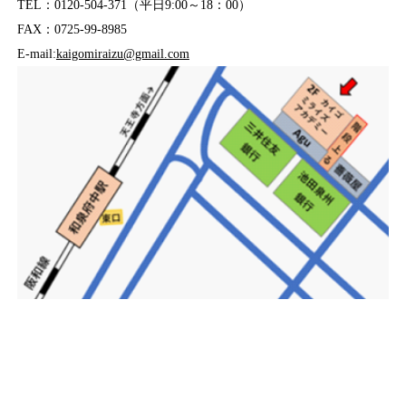
TEL：0120-504-371（平日9:00～18：00）
FAX：0725-99-8985
E-mail:
kaigomiraizu@gmail.com