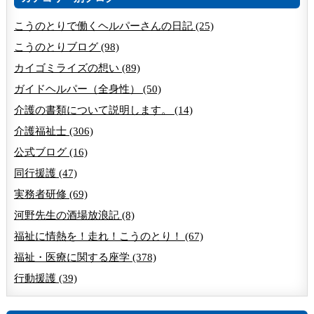
こうのとりで働くヘルパーさんの日記 (25)
こうのとりブログ (98)
カイゴミライズの想い (89)
ガイドヘルパー（全身性） (50)
介護の書類について説明します。 (14)
介護福祉士 (306)
公式ブログ (16)
同行援護 (47)
実務者研修 (69)
河野先生の酒場放浪記 (8)
福祉に情熱を！走れ！こうのとり！ (67)
福祉・医療に関する座学 (378)
行動援護 (39)