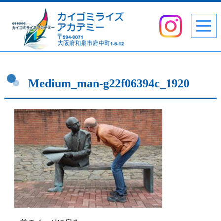
Medium_man-g22f06394c_1920