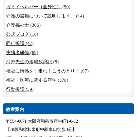
ガイドヘルパー（全身性） (50)
介護の書類について説明します。 (14)
介護福祉士 (306)
公式ブログ (16)
同行援護 (47)
実務者研修 (69)
河野先生の酒場放浪記 (8)
福祉に情熱を！走れ！こうのとり！ (67)
福祉・医療に関する座学 (378)
行動援護 (39)
教室案内
〒594-0071 大阪府和泉市府中町1-6-12
【JR阪和線和泉府中駅東口徒歩3分】