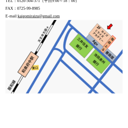
TEL：0120-504-371（平日9:00～18：00）
FAX：0725-99-8985
E-mail:
kaigomiraizu@gmail.com