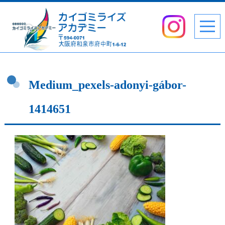
Medium_pexels-adonyi-gábor-
1414651