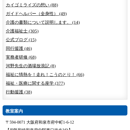
カイゴミライズの想い (88)
ガイドヘルパー（全身性） (49)
介護の書類について説明します。 (14)
介護福祉士 (305)
公式ブログ (15)
同行援護 (46)
実務者研修 (68)
河野先生の酒場放浪記 (8)
福祉に情熱を！走れ！こうのとり！ (66)
福祉・医療に関する座学 (377)
行動援護 (38)
教室案内
〒594-0071 大阪府和泉市府中町1-6-12