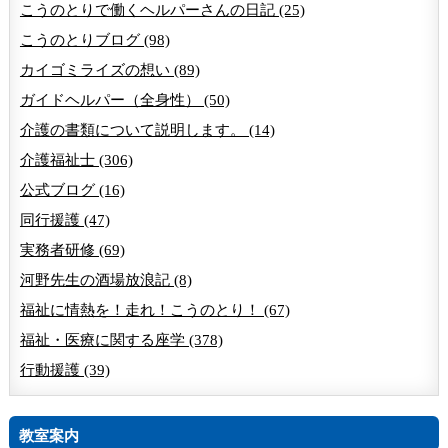
こうのとりで働くヘルパーさんの日記 (25)
こうのとりブログ (98)
カイゴミライズの想い (89)
ガイドヘルパー（全身性） (50)
介護の書類について説明します。 (14)
介護福祉士 (306)
公式ブログ (16)
同行援護 (47)
実務者研修 (69)
河野先生の酒場放浪記 (8)
福祉に情熱を！走れ！こうのとり！ (67)
福祉・医療に関する座学 (378)
行動援護 (39)
教室案内