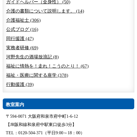
ガイドヘルパー（全身性） (50)
介護の書類について説明します。 (14)
介護福祉士 (306)
公式ブログ (16)
同行援護 (47)
実務者研修 (69)
河野先生の酒場放浪記 (8)
福祉に情熱を！走れ！こうのとり！ (67)
福祉・医療に関する座学 (378)
行動援護 (39)
教室案内
〒594-0071 大阪府和泉市府中町1-6-12
【JR阪和線和泉府中駅東口徒歩3分】
TEL：0120-504-371（平日9:00～18：00）