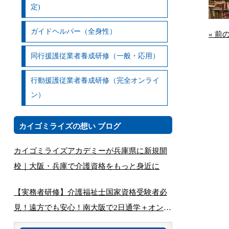
定)
ガイドヘルパー（全身性）
« 前
同行援護従業者養成研修（一般・応用）
行動援護従業者養成研修（完全オンライ
ン）
カイゴミライズの想い ブログ
カイゴミライズアカデミーが兵庫県に新規開
校｜大阪・兵庫で介護資格をもっと身近に
【実務者研修】介護福祉士国家資格受験者必
見！遠方でも安心！南大阪で2日通学＋オンラ
インで完結する講座とは