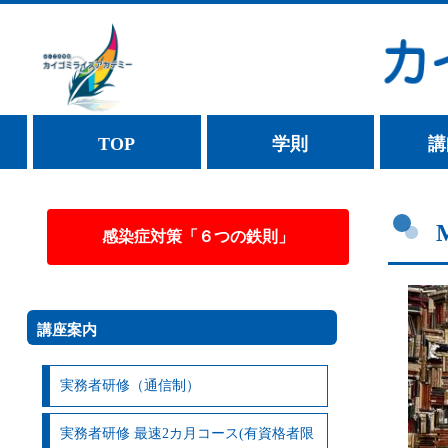
TOP
学則
講
感染症対策「６つの鉄則」
講座案内
実務者研修（通信制）
実務者研修 最速2カ月コース(有資格者限