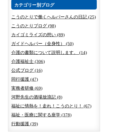
カテゴリー別ブログ
こうのとりで働くヘルパーさんの日記 (25)
こうのとりブログ (98)
カイゴミライズの想い (89)
ガイドヘルパー（全身性） (50)
介護の書類について説明します。 (14)
介護福祉士 (306)
公式ブログ (16)
同行援護 (47)
実務者研修 (69)
河野先生の酒場放浪記 (8)
福祉に情熱を！走れ！こうのとり！ (67)
福祉・医療に関する座学 (378)
行動援護 (39)