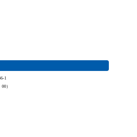
6-1
：00）