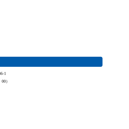
6-1
：00）