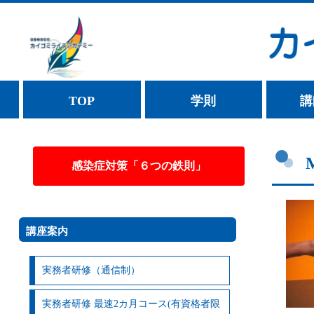
TOP
学則
講
感染症対策「６つの鉄則」
講座案内
実務者研修（通信制）
実務者研修 最速2カ月コース(有資格者限