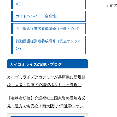
定)
« 前
ガイドヘルパー（全身性）
同行援護従業者養成研修（一般・応用）
行動援護従業者養成研修（完全オンライ
ン）
カイゴミライズの想い ブログ
カイゴミライズアカデミーが兵庫県に新規開
校｜大阪・兵庫で介護資格をもっと身近に
【実務者研修】介護福祉士国家資格受験者必
見！遠方でも安心！南大阪で2日通学＋オンラ
インで完結する講座とは