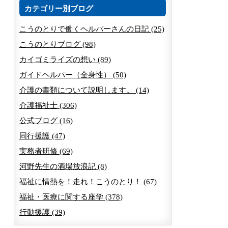
カテゴリー別ブログ
こうのとりで働くヘルパーさんの日記 (25)
こうのとりブログ (98)
カイゴミライズの想い (89)
ガイドヘルパー（全身性） (50)
介護の書類について説明します。 (14)
介護福祉士 (306)
公式ブログ (16)
同行援護 (47)
実務者研修 (69)
河野先生の酒場放浪記 (8)
福祉に情熱を！走れ！こうのとり！ (67)
福祉・医療に関する座学 (378)
行動援護 (39)