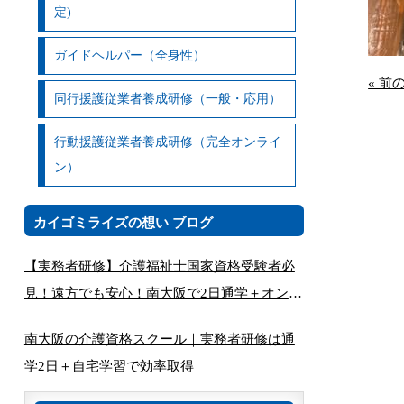
定)
ガイドヘルパー（全身性）
« 前
同行援護従業者養成研修（一般・応用）
行動援護従業者養成研修（完全オンライ
ン）
カイゴミライズの想い ブログ
【実務者研修】介護福祉士国家資格受験者必
見！遠方でも安心！南大阪で2日通学＋オンラ
インで完結する講座とは
南大阪の介護資格スクール｜実務者研修は通
学2日＋自宅学習で効率取得