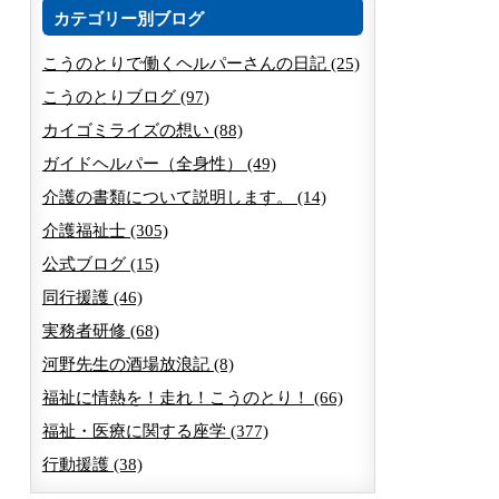
カテゴリー別ブログ
こうのとりで働くヘルパーさんの日記 (25)
こうのとりブログ (97)
カイゴミライズの想い (88)
ガイドヘルパー（全身性） (49)
介護の書類について説明します。 (14)
介護福祉士 (305)
公式ブログ (15)
同行援護 (46)
実務者研修 (68)
河野先生の酒場放浪記 (8)
福祉に情熱を！走れ！こうのとり！ (66)
福祉・医療に関する座学 (377)
行動援護 (38)