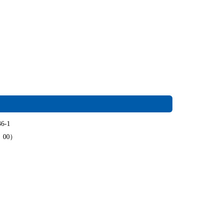
6-1
：00）