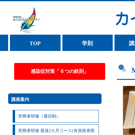
TOP
学則
講
感染症対策「６つの鉄則」
講座案内
実務者研修（通信制）
実務者研修 最速2カ月コース(有資格者限