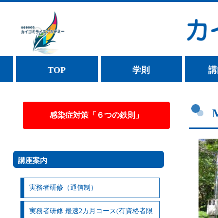
TOP
学則
講
感染症対策「６つの鉄則」
講座案内
実務者研修（通信制）
実務者研修 最速2カ月コース(有資格者限