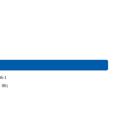
6-1
：00）