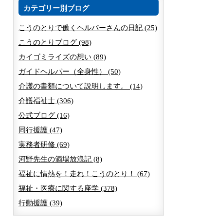
カテゴリー別ブログ
こうのとりで働くヘルパーさんの日記 (25)
こうのとりブログ (98)
カイゴミライズの想い (89)
ガイドヘルパー（全身性） (50)
介護の書類について説明します。 (14)
介護福祉士 (306)
公式ブログ (16)
同行援護 (47)
実務者研修 (69)
河野先生の酒場放浪記 (8)
福祉に情熱を！走れ！こうのとり！ (67)
福祉・医療に関する座学 (378)
行動援護 (39)