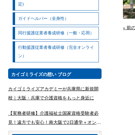
定)
ガイドヘルパー（全身性）
« 前
同行援護従業者養成研修（一般・応用）
行動援護従業者養成研修（完全オンライ
ン）
カイゴミライズの想い ブログ
カイゴミライズアカデミーが兵庫県に新規開
校｜大阪・兵庫で介護資格をもっと身近に
【実務者研修】介護福祉士国家資格受験者必
見！遠方でも安心！南大阪で2日通学＋オンラ
インで完結する講座とは