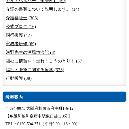
ガイドヘルパー（全身性） (50)
介護の書類について説明します。 (14)
介護福祉士 (306)
公式ブログ (16)
同行援護 (47)
実務者研修 (69)
河野先生の酒場放浪記 (8)
福祉に情熱を！走れ！こうのとり！ (67)
福祉・医療に関する座学 (378)
行動援護 (39)
教室案内
〒594-0071 大阪府和泉市府中町1-6-12
【JR阪和線和泉府中駅東口徒歩3分】
TEL：0120-504-371（平日9:00～18：00）