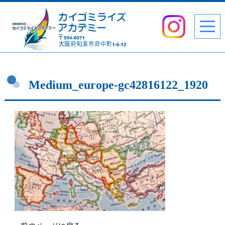
Medium_europe-gc42816122_1920