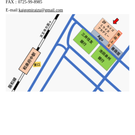
FAX：0725-99-8985
E-mail:
kaigomiraizu@gmail.com