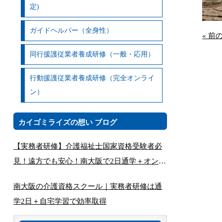
定)
ガイドヘルパー（全身性）
« 前
同行援護従業者養成研修（一般・応用）
行動援護従業者養成研修（完全オンライ
ン）
カイゴミライズの想い ブログ
【実務者研修】介護福祉士国家資格受験者必
見！遠方でも安心！南大阪で2日通学＋オンラ
インで完結する講座とは
南大阪の介護資格スクール｜実務者研修は通
学2日＋自宅学習で効率取得