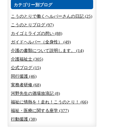
カテゴリー別ブログ
こうのとりで働くヘルパーさんの日記 (25)
こうのとりブログ (97)
カイゴミライズの想い (88)
ガイドヘルパー（全身性） (49)
介護の書類について説明します。 (14)
介護福祉士 (305)
公式ブログ (15)
同行援護 (46)
実務者研修 (68)
河野先生の酒場放浪記 (8)
福祉に情熱を！走れ！こうのとり！ (66)
福祉・医療に関する座学 (377)
行動援護 (38)