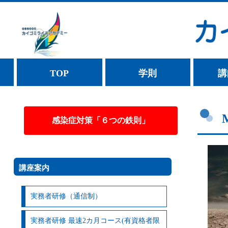
TOP
学則
講
感染症対策「６つの鉄則」
講座案内
実務者研修（通信制）
実務者研修 最速2カ月コース(有資格者限