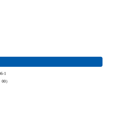
6-1
：00）