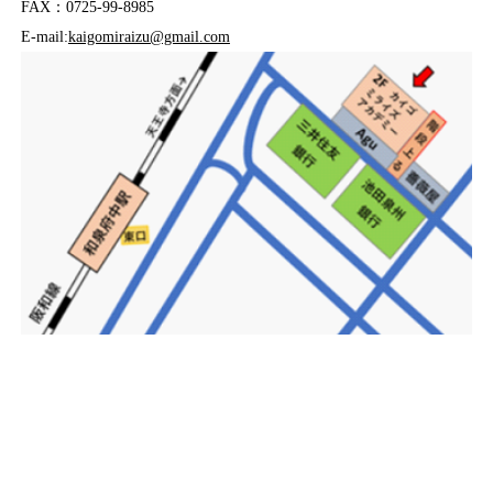
FAX：0725-99-8985
E-mail:
kaigomiraizu@gmail.com