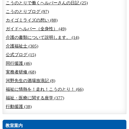
こうのとりで働くヘルパーさんの日記 (25)
こうのとりブログ (97)
カイゴミライズの想い (88)
ガイドヘルパー（全身性） (49)
介護の書類について説明します。 (14)
介護福祉士 (305)
公式ブログ (15)
同行援護 (46)
実務者研修 (68)
河野先生の酒場放浪記 (8)
福祉に情熱を！走れ！こうのとり！ (66)
福祉・医療に関する座学 (377)
行動援護 (38)
教室案内