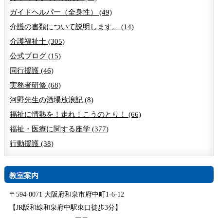
ガイドヘルパー（全身性） (49)
介護の書類について説明します。 (14)
介護福祉士 (305)
公式ブログ (15)
同行援護 (46)
実務者研修 (68)
河野先生の酒場放浪記 (8)
福祉に情熱を！走れ！こうのとり！ (66)
福祉・医療に関する座学 (377)
行動援護 (38)
教室案内
〒594-0071 大阪府和泉市府中町1-6-12
【JR阪和線和泉府中駅東口徒歩3分】