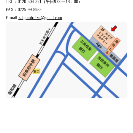
TEL：0120-504-371（平日9:00～18：00）
FAX：0725-99-8985
E-mail:
kaigomiraizu@gmail.com