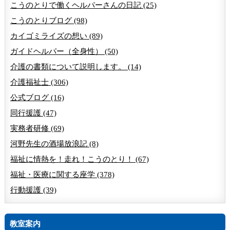
こうのとりで働くヘルパーさんの日記 (25)
こうのとりブログ (98)
カイゴミライズの想い (89)
ガイドヘルパー（全身性） (50)
介護の書類について説明します。 (14)
介護福祉士 (306)
公式ブログ (16)
同行援護 (47)
実務者研修 (69)
河野先生の酒場放浪記 (8)
福祉に情熱を！走れ！こうのとり！ (67)
福祉・医療に関する座学 (378)
行動援護 (39)
教室案内