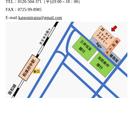
TEL：0120-504-371（平日9:00～18：00）
FAX：0725-99-8985
E-mail:
kaigomiraizu@gmail.com