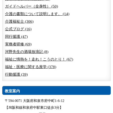
ガイドヘルパー（全身性） (50)
介護の書類について説明します。 (14)
介護福祉士 (306)
公式ブログ (16)
同行援護 (47)
実務者研修 (69)
河野先生の酒場放浪記 (8)
福祉に情熱を！走れ！こうのとり！ (67)
福祉・医療に関する座学 (378)
行動援護 (39)
教室案内
〒594-0071 大阪府和泉市府中町1-6-12
【JR阪和線和泉府中駅東口徒歩3分】