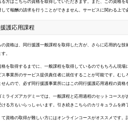
れる方はこちらの資格を取得していただきます
。また、この資格を
対して報酬の請求を行うことができません。
サービスに関わる上で
行援護応用課程
らの資格は、同行援護一般課程を取得した方が、
さらに応用的な技
ます。
資格を取得するまでに、
一般課程を取得しているのでもちろん現場
ビス事業所のサービス提供責任者に就任することが可能で
す。むし
ません
ので、
必ず同行援護事業所にはこの同行援護応用過程の資格
ゴミライズアカデミーでは、
一般課程と応用過程のセットコースが
受ける方もいらっしゃいます。
引き続きこちらのカリキュラムを終
くて資格の取得が難しい方にはオンラインコースがオススメで
す。