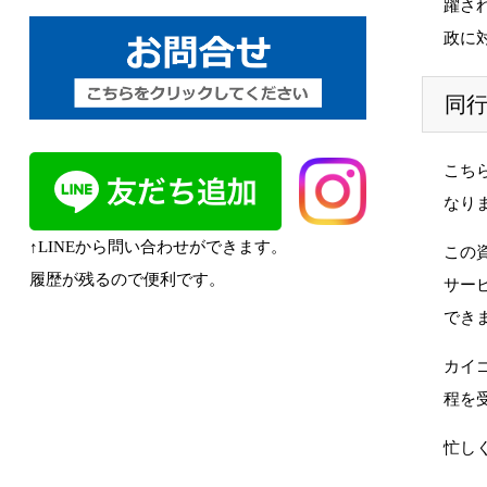
躍さ
政に
同
こち
なり
↑LINEから問い合わせができます。
この
履歴が残るので便利です。
サー
でき
カイ
程を
忙し