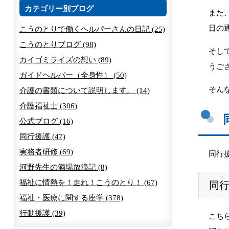
カテゴリー別ブログ
また
日の
こうのとりで働くヘルパーさんの日記 (25)
こうのとりブログ (98)
そし
カイゴミライズの想い (89)
うご
ガイドヘルパー（全身性） (50)
そん
介護の書類について説明します。 (14)
介護福祉士 (306)
公式ブログ (16)
同行援護 (47)
実務者研修 (69)
同行
河野先生の酒場放浪記 (8)
福祉に情熱を！走れ！こうのとり！ (67)
同
福祉・医療に関する座学 (378)
行動援護 (39)
こち