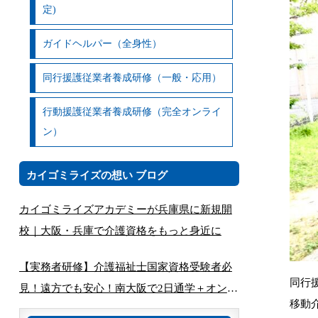
定)
ガイドヘルパー（全身性）
同行援護従業者養成研修（一般・応用）
行動援護従業者養成研修（完全オンライ
ン）
カイゴミライズの想い ブログ
カイゴミライズアカデミーが兵庫県に新規開
校｜大阪・兵庫で介護資格をもっと身近に
【実務者研修】介護福祉士国家資格受験者必
同行
見！遠方でも安心！南大阪で2日通学＋オンラ
移動
インで完結する講座とは