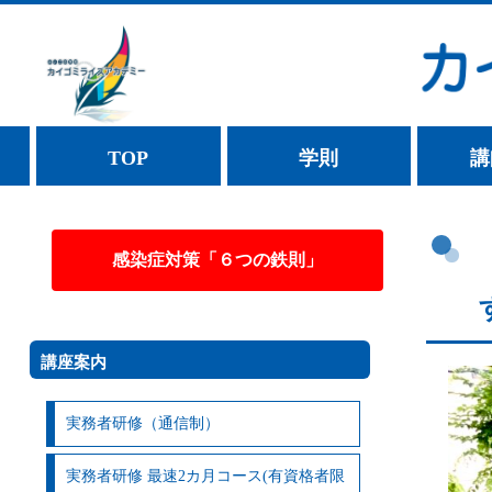
TOP
学則
講
感染症対策「６つの鉄則」
講座案内
実務者研修（通信制）
実務者研修 最速2カ月コース(有資格者限