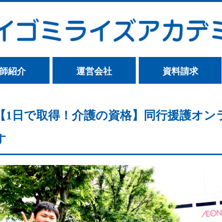
師紹介
運営会社
資料請求
【1日で取得！介護の資格】同行援護オン
す