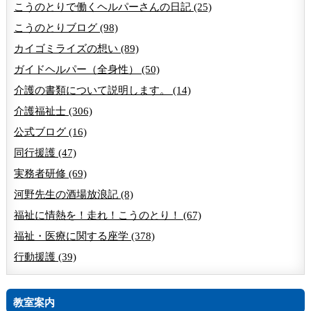
こうのとりで働くヘルパーさんの日記 (25)
こうのとりブログ (98)
カイゴミライズの想い (89)
ガイドヘルパー（全身性） (50)
介護の書類について説明します。 (14)
介護福祉士 (306)
公式ブログ (16)
同行援護 (47)
実務者研修 (69)
河野先生の酒場放浪記 (8)
福祉に情熱を！走れ！こうのとり！ (67)
福祉・医療に関する座学 (378)
行動援護 (39)
教室案内