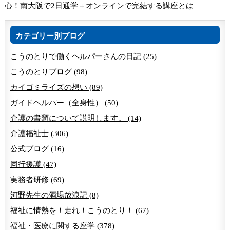
心！南大阪で2日通学＋オンラインで完結する講座とは
カテゴリー別ブログ
こうのとりで働くヘルパーさんの日記 (25)
こうのとりブログ (98)
カイゴミライズの想い (89)
ガイドヘルパー（全身性） (50)
介護の書類について説明します。 (14)
介護福祉士 (306)
公式ブログ (16)
同行援護 (47)
実務者研修 (69)
河野先生の酒場放浪記 (8)
福祉に情熱を！走れ！こうのとり！ (67)
福祉・医療に関する座学 (378)