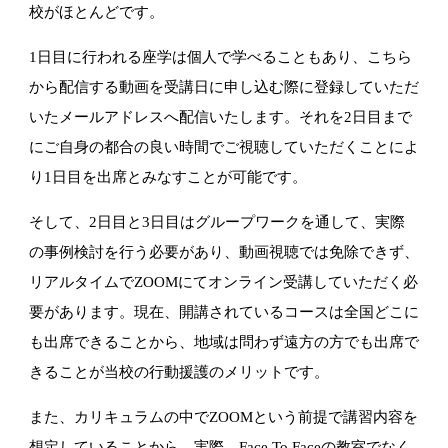
校が
ほとんどです。
1日目に行われる座学は個人で学べることもあり、
こちら
から配信する動画を受講日に申し込む際に登録していただ
いたメールアドレスへ配信いたします。
それを2日目まで
にご自身の都合の良い時間でご視聴していただくこと
によ
り1日目を出席とみなすことが可能です。
そして、2日目と3日目はグループワークを通して、実際
の事例検討を行う必要があり、
動画視聴では免除できず、
リアルタイムでZOOMにてオンライン受講していただく必
要が
あります。現在、
開講されているコースは全国どこに
も出席できることから、
地域は問わず遠方の方でも出席で
きることが当校の行動援護のメリ
ットです。
また、
カリキュラムの中でZOOMという前提で講習内容を
想定している
ことから、実際、Face To Faceの教室でなく