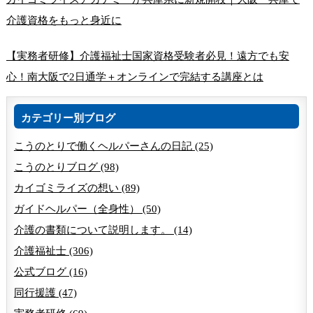
介護資格をもっと身近に
【実務者研修】介護福祉士国家資格受験者必見！遠方でも安
心！南大阪で2日通学＋オンラインで完結する講座とは
カテゴリー別ブログ
こうのとりで働くヘルパーさんの日記 (25)
こうのとりブログ (98)
カイゴミライズの想い (89)
ガイドヘルパー（全身性） (50)
介護の書類について説明します。 (14)
介護福祉士 (306)
公式ブログ (16)
同行援護 (47)