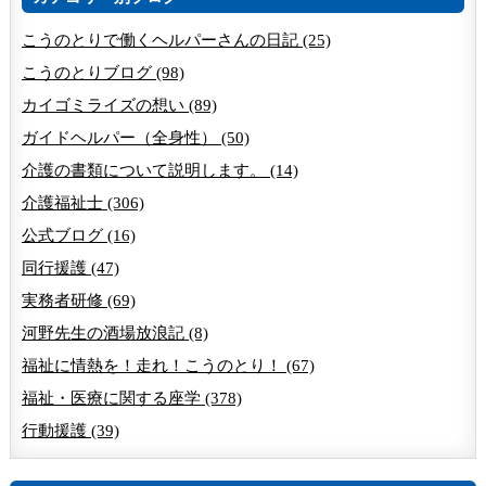
こうのとりで働くヘルパーさんの日記 (25)
こうのとりブログ (98)
カイゴミライズの想い (89)
ガイドヘルパー（全身性） (50)
介護の書類について説明します。 (14)
介護福祉士 (306)
公式ブログ (16)
同行援護 (47)
実務者研修 (69)
河野先生の酒場放浪記 (8)
福祉に情熱を！走れ！こうのとり！ (67)
福祉・医療に関する座学 (378)
行動援護 (39)