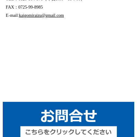
FAX：0725-99-8985
E-mail:
kaigomiraizu@gmail.com