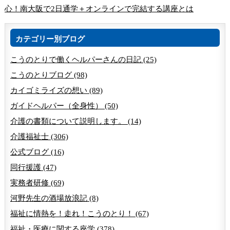
心！南大阪で2日通学＋オンラインで完結する講座とは
カテゴリー別ブログ
こうのとりで働くヘルパーさんの日記 (25)
こうのとりブログ (98)
カイゴミライズの想い (89)
ガイドヘルパー（全身性） (50)
介護の書類について説明します。 (14)
介護福祉士 (306)
公式ブログ (16)
同行援護 (47)
実務者研修 (69)
河野先生の酒場放浪記 (8)
福祉に情熱を！走れ！こうのとり！ (67)
福祉・医療に関する座学 (378)