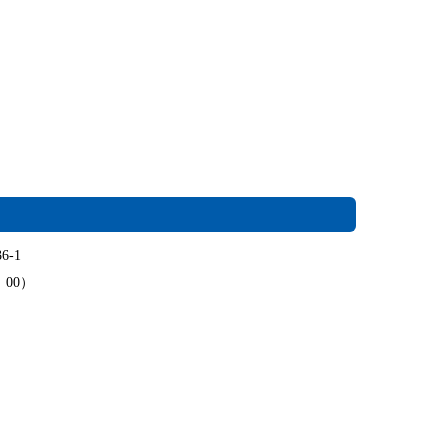
6-1
：00）