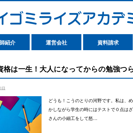
師紹介
運営会社
資料請求
資格は一生！大人になってからの勉強つ
21日
どうも！こうのとりの河野です。私は、め
かしながら学生の時にはテストで０点はざ
さんの小細工をして怒…