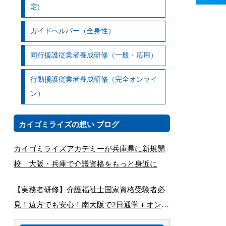
定)
ガイドヘルパー（全身性）
同行援護従業者養成研修（一般・応用）
行動援護従業者養成研修（完全オンライ
ン）
カイゴミライズの想い ブログ
カイゴミライズアカデミーが兵庫県に新規開
校｜大阪・兵庫で介護資格をもっと身近に
【実務者研修】介護福祉士国家資格受験者必
見！遠方でも安心！南大阪で2日通学＋オンラ
インで完結する講座とは