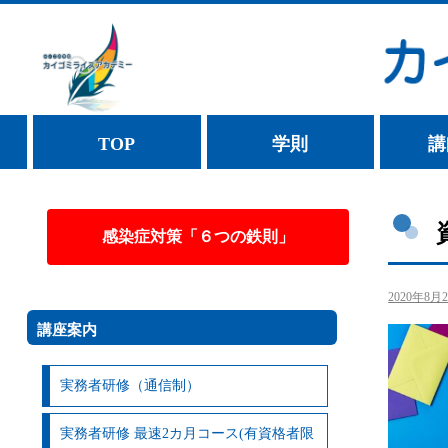
TOP
学則
講
感染症対策「６つの鉄則」
2020年8月
講座案内
実務者研修（通信制）
実務者研修 最速2カ月コース(有資格者限