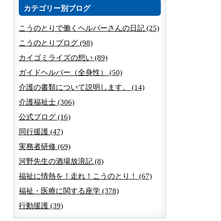
カテゴリー別ブログ
こうのとりで働くヘルパーさんの日記 (25)
こうのとりブログ (98)
カイゴミライズの想い (89)
ガイドヘルパー（全身性） (50)
介護の書類について説明します。 (14)
介護福祉士 (306)
公式ブログ (16)
同行援護 (47)
実務者研修 (69)
河野先生の酒場放浪記 (8)
福祉に情熱を！走れ！こうのとり！ (67)
福祉・医療に関する座学 (378)
行動援護 (39)