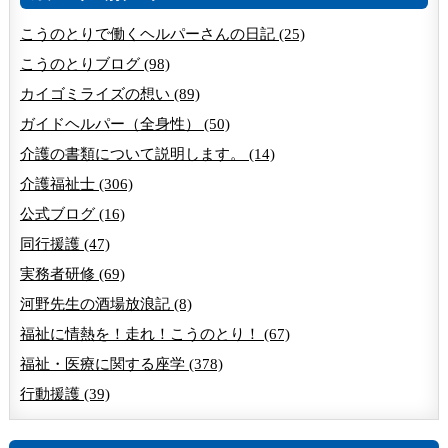
こうのとりで働くヘルパーさんの日記 (25)
こうのとりブログ (98)
カイゴミライズの想い (89)
ガイドヘルパー（全身性） (50)
介護の書類について説明します。 (14)
介護福祉士 (306)
公式ブログ (16)
同行援護 (47)
実務者研修 (69)
河野先生の酒場放浪記 (8)
福祉に情熱を！走れ！こうのとり！ (67)
福祉・医療に関する座学 (378)
行動援護 (39)